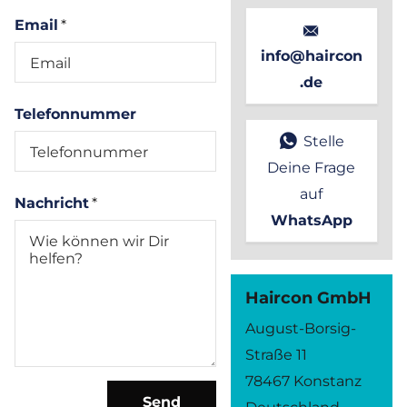
Email
*
info@haircon
.de
Telefonnummer
Stelle
Deine Frage
auf
Nachricht
*
WhatsApp
Haircon GmbH
August-Borsig-
Straße 11
78467 Konstanz
Send