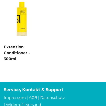
Extension
Conditioner -
300ml
Service, Kontakt & Support
Impressum
|
AGB
|
Datenschutz
|
Widerruf
|
Versand